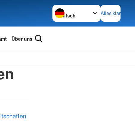
Sprache wechseln zu
Alles klar
amt
Über uns
en
itschaften