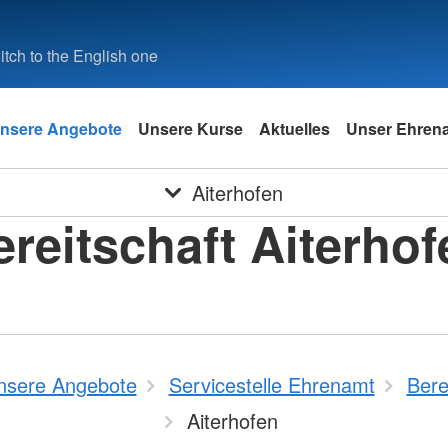
tch to the English one
nsere Angebote
Unsere Kurse
Aktuelles
Unser Ehren
Aiterhofen
ereitschaft Aiterhof
nsere Angebote
Servicestelle Ehrenamt
Bere
Aiterhofen