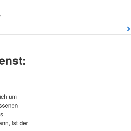
r
enst:
sich um
assenen
us
nn, ist der