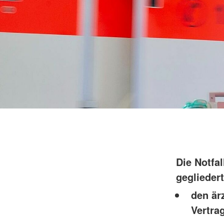
Die Notfal
gegliedert
den är
Vertra