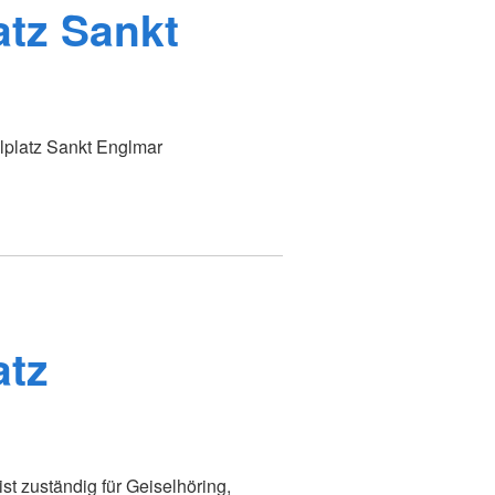
atz Sankt
lplatz Sankt Englmar
atz
st zuständig für Geiselhöring,