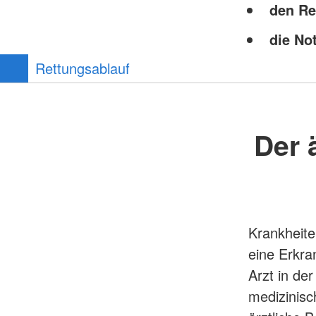
den Re
die No
Rettungsablauf
Der 
Krankheite
eine Erkra
Arzt in de
medizinisc