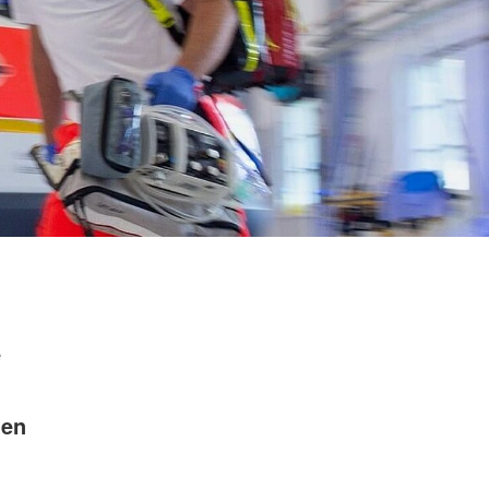
e
nen