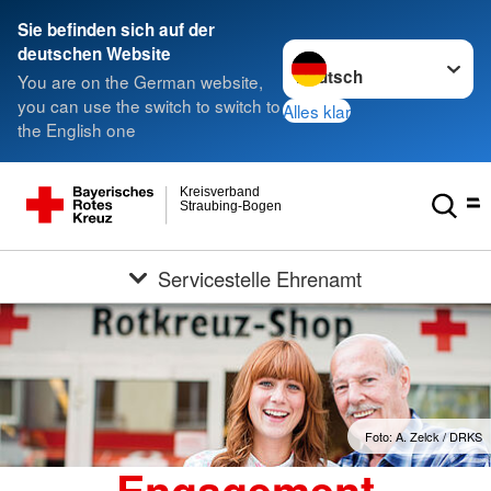
Sie befinden sich auf der
Sprache wechseln zu
deutschen Website
You are on the German website,
you can use the switch to switch to
Alles klar
the English one
Kreisverband
Straubing-Bogen
Servicestelle Ehrenamt
Foto: A. Zelck / DRKS
Engagement