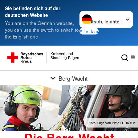
Sie befinden sich auf der
Sprache wechseln zu
deutschen Website
You are on the German website,
you can use the switch to switch to
Alles klar
the English one
Kreisverband
Straubing-Bogen
Berg-Wacht
Foto: Olga von Plate / DRK e.V.
Die Berg-Wacht