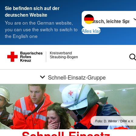
Sie befinden sich auf der
Sprache wechseln zu
deutschen Website
You are on the German website,
you can use the switch to switch to
Alles klar
the English one
Kreisverband
Straubing-Bogen
Schnell-Einsatz-Gruppe
Foto: D. Winter / DRK e.V.
Schnell-Einsatz-