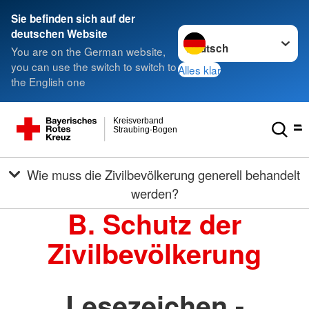
Sie befinden sich auf der
Sprache wechseln zu
deutschen Website
You are on the German website,
you can use the switch to switch to
Alles klar
the English one
Kreisverband
Straubing-Bogen
Wie muss die Zivilbevölkerung generell behandelt
werden?
B. Schutz der
Zivilbevölkerung
Lesezeichen -