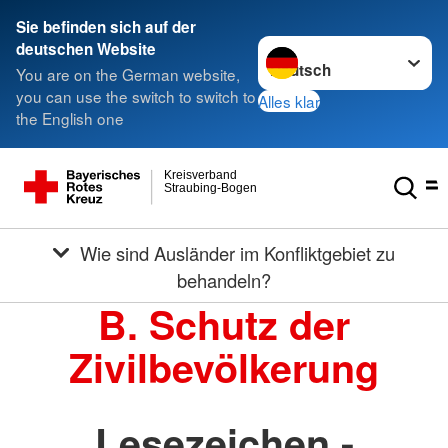
Sie befinden sich auf der
Sprache wechseln zu
deutschen Website
You are on the German website,
you can use the switch to switch to
Alles klar
the English one
Kreisverband
Straubing-Bogen
Wie sind Ausländer im Konfliktgebiet zu
behandeln?
B. Schutz der
Zivilbevölkerung
Lesezeichen -