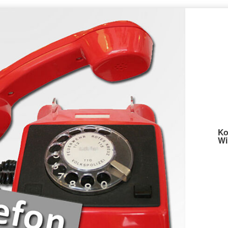
Ko
Wi