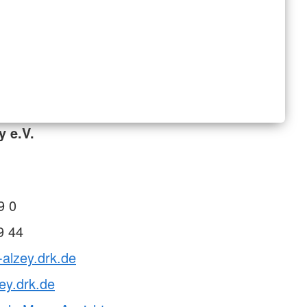
y e.V.
9 0
9 44
-alzey.drk.de
ey.drk.de