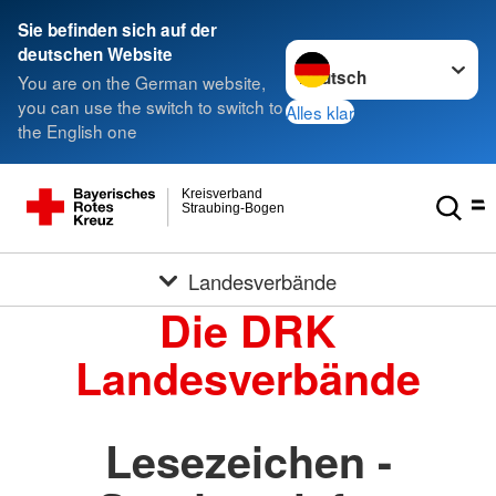
Sie befinden sich auf der
Sprache wechseln zu
deutschen Website
You are on the German website,
you can use the switch to switch to
Alles klar
the English one
Kreisverband
Straubing-Bogen
Landesverbände
Die DRK
Landesverbände
Lesezeichen -