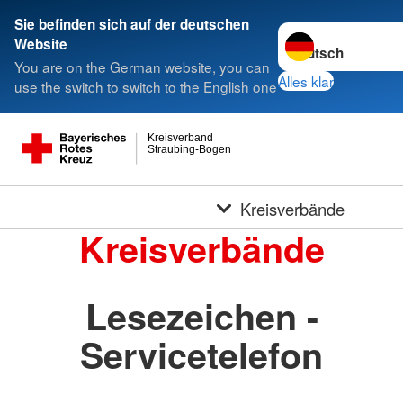
Sie befinden sich auf der deutschen
Sprache wechseln 
Website
You are on the German website, you can
Alles klar
use the switch to switch to the English one
Kreisverband
Straubing-Bogen
Kreisverbände
Kreisverbände
Lesezeichen -
Servicetelefon