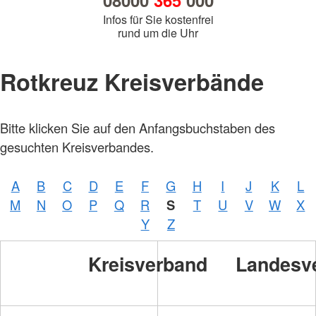
08000
365
000
Infos für Sie kostenfrei
rund um die Uhr
Rotkreuz Kreisverbände
Bitte klicken Sie auf den Anfangsbuchstaben des
gesuchten Kreisverbandes.
A
B
C
D
E
F
G
H
I
J
K
L
Foto:
M
N
O
P
Q
R
S
T
U
V
W
X
A.
Zelck
Y
Z
/
DRKS
Kreisverband
Landesv