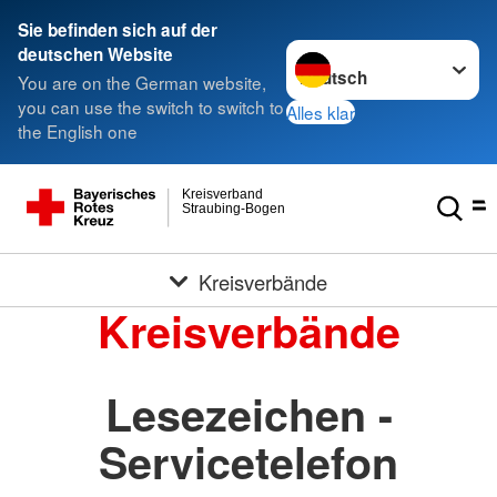
Sie befinden sich auf der
Sprache wechseln zu
deutschen Website
You are on the German website,
you can use the switch to switch to
Alles klar
the English one
Kreisverband
Straubing-Bogen
Kreisverbände
Kreisverbände
Lesezeichen -
Servicetelefon