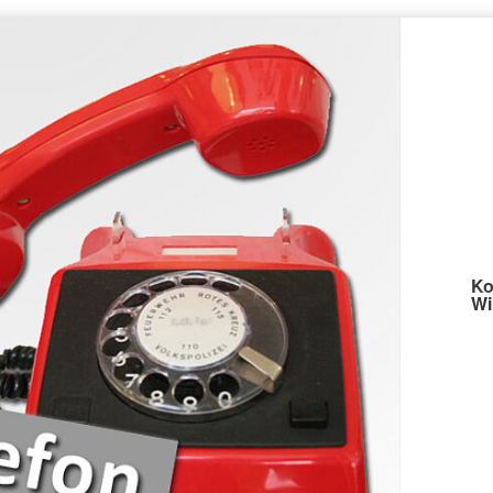
Ko
Wi