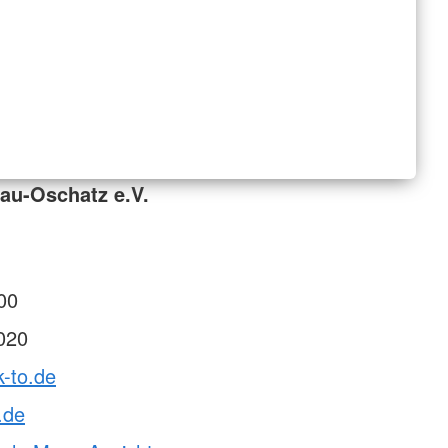
au-Oschatz e.V.
00
020
k-to.de
.de