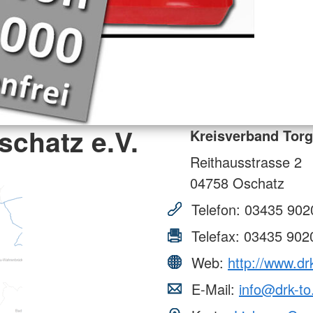
chatz e.V.
Kreisverband Torg
Reithausstrasse 2
04758
Oschatz
Telefon:
03435 902
Telefax:
03435 902
Web:
http://www.dr
E-Mail:
info@drk-to