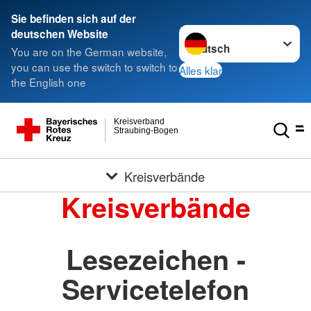
Sie befinden sich auf der
Sprache wechseln zu
deutschen Website
You are on the German website,
you can use the switch to switch to
Alles klar
the English one
Kreisverband
Straubing-Bogen
Kreisverbände
Kreisverbände
Lesezeichen -
Servicetelefon