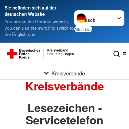
Sie befinden sich auf der
Sprache wechseln zu
deutschen Website
You are on the German website,
you can use the switch to switch to
Alles klar
the English one
Kreisverband
Straubing-Bogen
Kreisverbände
Kreisverbände
Lesezeichen -
Servicetelefon