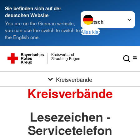
Sie befinden sich auf der
Sprache wechseln zu
deutschen Website
You are on the German website,
you can use the switch to switch to
Alles klar
the English one
Kreisverband
Straubing-Bogen
Kreisverbände
Kreisverbände
Lesezeichen -
Servicetelefon