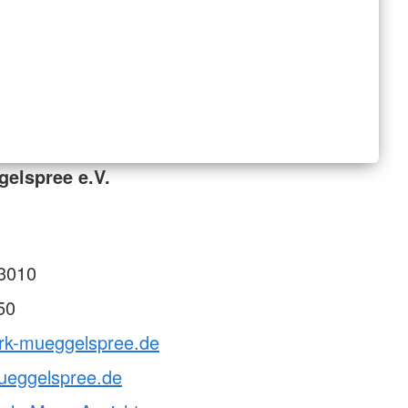
elspree e.V.
3010
50
drk-mueggelspree.de
ueggelspree.de