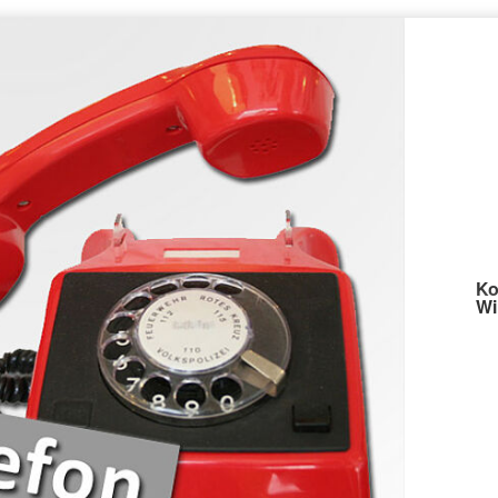
Ko
Wi